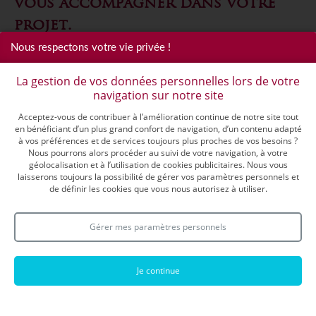
vous accompagner dans votre
projet.
Nous respectons votre vie privée !
Vous souhaitez VENDRE ou LOUER une maison, un
appartement, un terrain ou un local ?
La gestion de vos données personnelles lors de votre
Notre agence immobilière vous offre une évaluation gratuite et
navigation sur notre site
confidentielle de votre bien immobilier.
Acceptez-vous de contribuer à l’amélioration continue de notre site tout
Nous sommes membre du SIA 31
en bénéficiant d’un plus grand confort de navigation, d’un contenu adapté
à vos préférences et de services toujours plus proches de vos besoins ?
Nous pourrons alors procéder au suivi de votre navigation, à votre
Les avantages du service inter agence
géolocalisation et à l’utilisation de cookies publicitaires. Nous vous
laisserons toujours la possibilité de gérer vos paramètres personnels et
En signant un seul Mandat Multiple, l’ensemble des
agences membres du Service Inter Agences 31 travaillent
de définir les cookies que vous nous autorisez à utiliser.
pour vous.
Une seule agence, un seul interlocuteur : véritable chef
d’orchestre, il coordonne la vente de votre bien
Gérer mes paramètres personnels
immobilier.
Votre bien est diffusé à l’ensemble des agences du SIA
Haute Garonne : c’est la garantie de toucher un maximum
d’acquéreurs potentiels.
Je continue
Un délai de vente accéléré : la coopération entre agents
immobiliers réduit considérablement les délais de
transaction grâce à la multiplication des contacts.
Un prix de vente unique et qualifié : votre bien proposé au