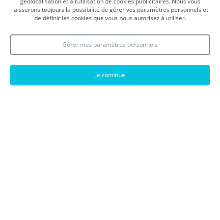
géolocalisation et à l’utilisation de cookies publicitaires. Nous vous
labege@pole-immobilier.com
laisserons toujours la possibilité de gérer vos paramètres personnels et
*
Signifie que le champ est obligatoire.
de définir les cookies que vous nous autorisez à utiliser.
Nom :
*
Gérer mes paramètres personnels
Prénom :
*
Adresse :
*
Je continue
Code postal :
*
Ville :
*
Téléphone :
*
E-mail :
Message :
*