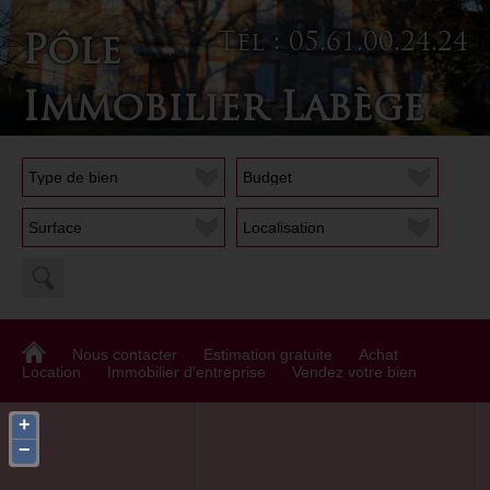
Tél : 05.61.00.24.24
Pôle
Immobilier Labège
Localisation
Nous contacter
Estimation gratuite
Achat
Location
Immobilier d'entreprise
Vendez votre bien
+
−