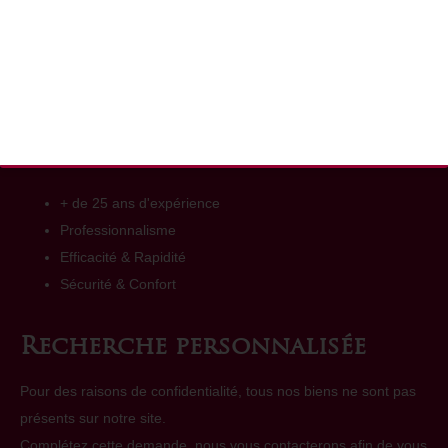
Pôle Immobilier Labège
+ de 25 ans d'expérience
Professionnalisme
Efficacité & Rapidité
Sécurité & Confort
Recherche personnalisée
Pour des raisons de confidentialité, tous nos biens ne sont pas
présents sur notre site.
Complétez
cette demande
, nous vous contacterons afin de vous